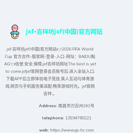
jxf·吉祥坊jxf(中国)官方网站👉2026 FIFA World
Cup 官方合作-版官网-登录-入口-网址：BAIDU點
AG👈信誉,安全,保障,jxf吉祥坊网址The best is yet
to come.jxfjxf官网登录会员账号后,进入全站入口,
下载APP后立即体验电子竞技,真人互动与体育游
戏,网页与手机版完美适配,畅享游戏时光。jxf官网
吉祥.。
Address:
南昌市刃召州241号
telephone:
13594780221
web:
https://www.yp-hc.com