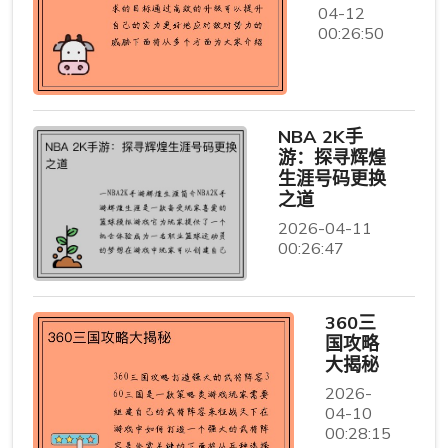
04-12
00:26:50
NBA 2K手
游：探寻辉煌
生涯号码更换
之道
2026-04-11
00:26:47
360三
国攻略
大揭秘
2026-
04-10
00:28:15