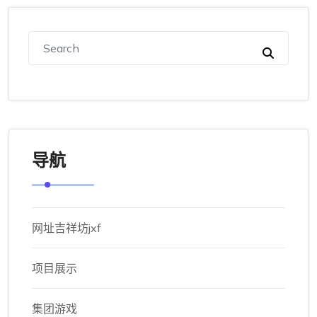
导航
网址吉祥坊jxf
项目展示
集团游戏