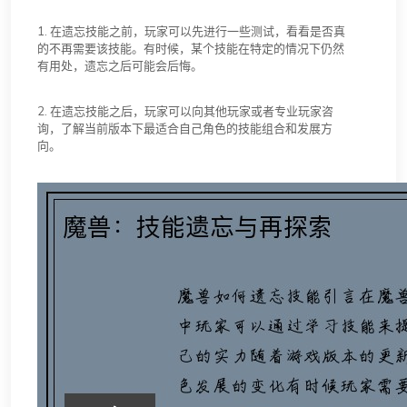
1. 在遗忘技能之前，玩家可以先进行一些测试，看看是否真
的不再需要该技能。有时候，某个技能在特定的情况下仍然
有用处，遗忘之后可能会后悔。
2. 在遗忘技能之后，玩家可以向其他玩家或者专业玩家咨
询，了解当前版本下最适合自己角色的技能组合和发展方
向。