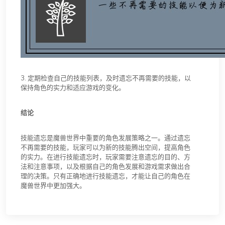
3. 定期检查自己的技能列表，及时遗忘不再需要的技能，以
保持角色的实力和适应游戏的变化。
结论
技能遗忘是魔兽世界中重要的角色发展策略之一。通过遗忘
不再需要的技能，玩家可以为新的技能腾出空间，提高角色
的实力。在进行技能遗忘时，玩家需要注意遗忘的目的、方
法和注意事项，以及根据自己的角色发展和游戏需求做出合
理的决策。只有正确地进行技能遗忘，才能让自己的角色在
魔兽世界中更加强大。