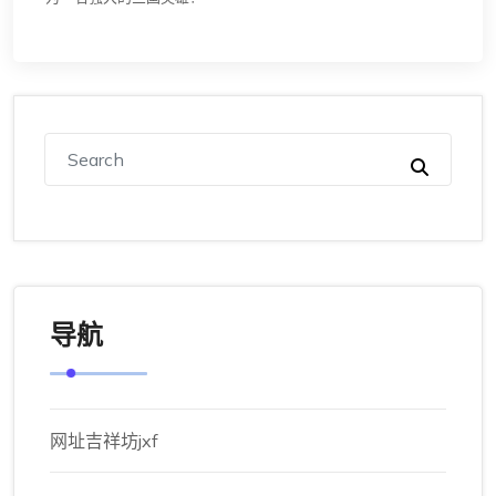
导航
网址吉祥坊jxf