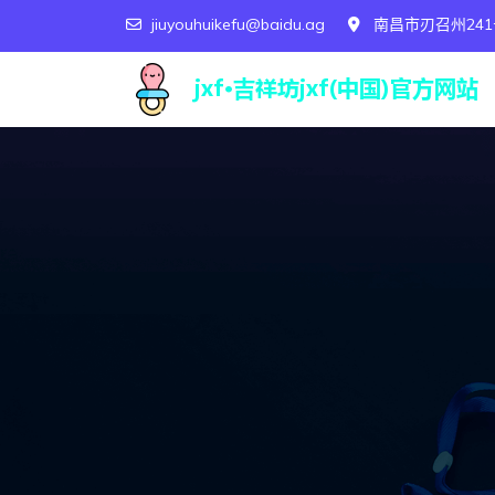
jiuyouhuikefu@baidu.ag
南昌市刃召州241