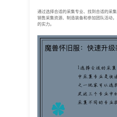
通过选择合适的采集专业、找到合适的采集
销售采集资源、制造装备和参加团队活动，
的实力。