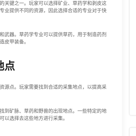
的关键之一。玩家可以选择矿业、草药学和剥皮这
专业提供不同的资源，因此选择合适的专业对于快
和武器。草药学专业可以提供草药，用于制造药剂
造皮甲装备。
地点
资源点。玩家需要找到合适的采集地点，以提高采
找到矿脉、草药和野兽的出现地点。一些特定的地
可以选择去这些地方进行采集。