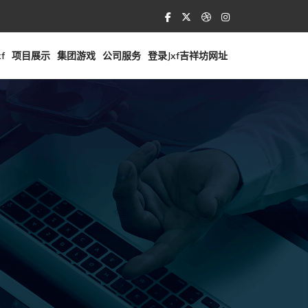
f
项目展示
集团游戏
公司服务
登录jxf吉祥坊网址