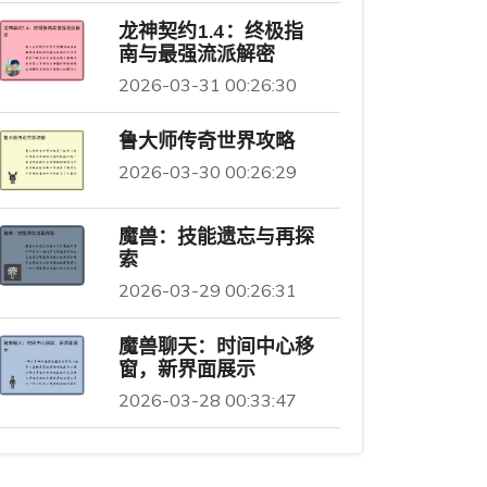
龙神契约1.4：终极指
南与最强流派解密
2026-03-31 00:26:30
鲁大师传奇世界攻略
2026-03-30 00:26:29
魔兽：技能遗忘与再探
索
2026-03-29 00:26:31
魔兽聊天：时间中心移
窗，新界面展示
2026-03-28 00:33:47