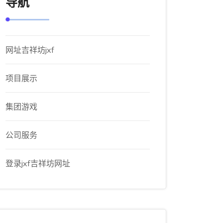
导航
网址吉祥坊jxf
项目展示
集团游戏
公司服务
登录jxf吉祥坊网址