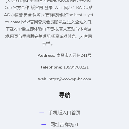
jxf·吉祥坊jxf(中国)官方网站👉2026 FIFA World
Cup 官方合作-版官网-登录-入口-网址：BAIDU點
AG👈信誉,安全,保障,jxf吉祥坊网址The best is yet
to come.jxfjxf官网登录会员账号后,进入全站入口,
下载APP后立即体验电子竞技,真人互动与体育游
戏,网页与手机版完美适配,畅享游戏时光。jxf官网
吉祥.。
Address:
南昌市刃召州241号
telephone:
13594780221
web:
https://www.yp-hc.com
导航
手机版入口首页
网址吉祥坊jxf