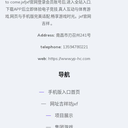
to come.jxfjxf官网登录会员账号后,进入全站入口,
下载APP后立即体验电子竞技,真人互动与体育游
戏,网页与手机版完美适配,畅享游戏时光。jxf官网
吉祥.。
Address:
南昌市刃召州241号
telephone:
13594780221
web:
https://www.yp-hc.com
导航
手机版入口首页
网址吉祥坊jxf
项目展示
集团游戏