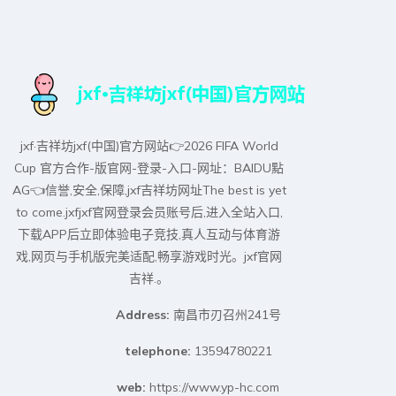
jxf·吉祥坊jxf(中国)官方网站👉2026 FIFA World
Cup 官方合作-版官网-登录-入口-网址：BAIDU點
AG👈信誉,安全,保障,jxf吉祥坊网址The best is yet
to come.jxfjxf官网登录会员账号后,进入全站入口,
下载APP后立即体验电子竞技,真人互动与体育游
戏,网页与手机版完美适配,畅享游戏时光。jxf官网
吉祥.。
Address:
南昌市刃召州241号
telephone:
13594780221
web:
https://www.yp-hc.com