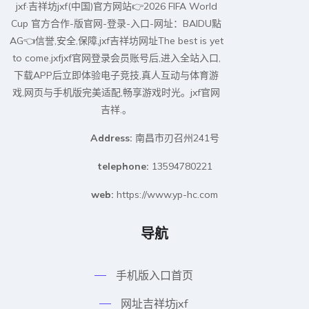
jxf·吉祥坊jxf(中国)官方网站👉2026 FIFA World
Cup 官方合作-版官网-登录-入口-网址：BAIDU點
AG👈信誉,安全,保障,jxf吉祥坊网址The best is yet
to come.jxfjxf官网登录会员账号后,进入全站入口,
下载APP后立即体验电子竞技,真人互动与体育游
戏,网页与手机版完美适配,畅享游戏时光。jxf官网
吉祥.。
Address:
南昌市刃召州241号
telephone:
13594780221
web:
https://www.yp-hc.com
导航
手机版入口首页
网址吉祥坊jxf