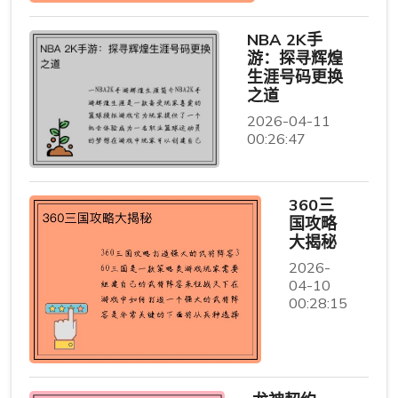
NBA 2K手
游：探寻辉煌
生涯号码更换
之道
2026-04-11
00:26:47
360三
国攻略
大揭秘
2026-
04-10
00:28:15