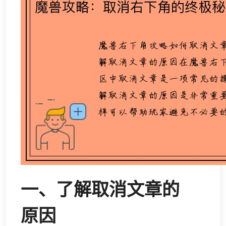
一、了解取消文章的
原因