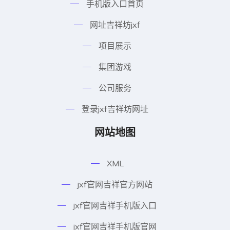
手机版入口首页
网址吉祥坊jxf
项目展示
集团游戏
公司服务
登录jxf吉祥坊网址
网站地图
XML
jxf官网吉祥官方网站
jxf官网吉祥手机版入口
jxf官网吉祥手机版官网