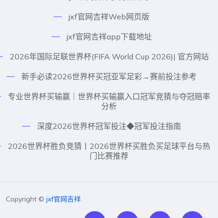
jxf官网吉祥Web网页版
jxf官网吉祥app下载地址
2026年国际足联世界杯(FIFA World Cup 2026)| 官方网站
新手必读2026世界杯买冠亚军足彩→赛前投注参考
专业世界杯买输赢｜世界杯买输赢入口冠军竞猜与夺冠赔率
分析
深度2026世界杯冠军投注◆冠军投注指南
2026世界杯胜负竞猜丨2026世界杯买胜负买足球平台与热
门比赛推荐
Copyright ©
jxf官网吉祥
.