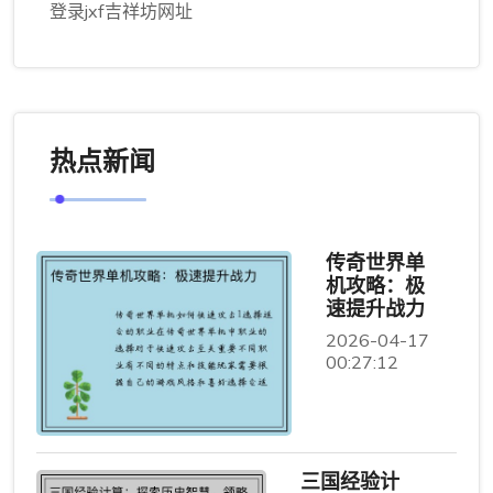
登录jxf吉祥坊网址
热点新闻
传奇世界单
机攻略：极
速提升战力
2026-04-17
00:27:12
三国经验计