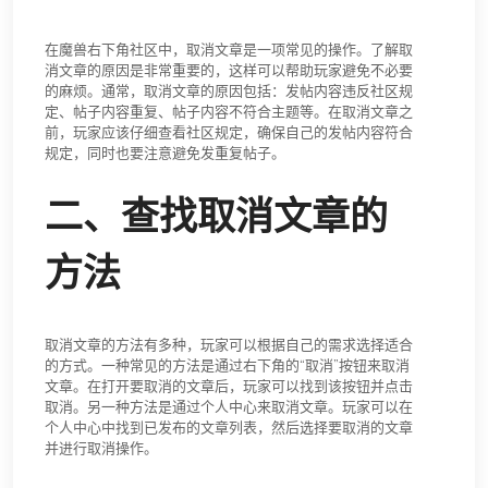
在魔兽右下角社区中，取消文章是一项常见的操作。了解取
消文章的原因是非常重要的，这样可以帮助玩家避免不必要
的麻烦。通常，取消文章的原因包括：发帖内容违反社区规
定、帖子内容重复、帖子内容不符合主题等。在取消文章之
前，玩家应该仔细查看社区规定，确保自己的发帖内容符合
规定，同时也要注意避免发重复帖子。
二、查找取消文章的
方法
取消文章的方法有多种，玩家可以根据自己的需求选择适合
的方式。一种常见的方法是通过右下角的“取消”按钮来取消
文章。在打开要取消的文章后，玩家可以找到该按钮并点击
取消。另一种方法是通过个人中心来取消文章。玩家可以在
个人中心中找到已发布的文章列表，然后选择要取消的文章
并进行取消操作。