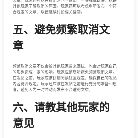
文章。玩家还可以在取消的同时给出一些解释或提醒，以便
其他玩家了解取消的原因。玩家还可以考虑重新发布一个符
合规定的文章，以便继续讨论相关话题。
五、避免频繁取消文
章
频繁取消文章不仅会给其他玩家带来困扰，也会对玩家自己
的形象造成一定的影响。玩家应该尽量避免频繁取消文章。
在发帖之前，玩家应该仔细阅读社区规定，确保自己的发帖
内容符合规定。玩家还应该在发帖之前进行充分的准备和思
考，避免因为一时冲动而发布不合适的文章。
六、请教其他玩家的
意见