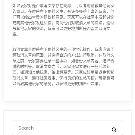
如果玩家对是否取消文章存在疑虑，可以考虑请教其他玩家
的意见。在魔兽右下角社区中，有许多经验丰富的玩家，他
们可以给出宝贵的建议和意见。玩家可以在社区中发起讨论
或向其他玩家发送私信，询问他们对取消文章的看法。通过
与其他玩家的交流，玩家可以更好地判断是否需要取消文
章。
取消文章是魔兽右下角社区中的一项常见操作，玩家应该了
解取消文章的原因，并选择合适的方法进行取消。在取消文
章之前，玩家需要注意一些事项，如备份文章内容、选择合
适的时机等。取消文章之后，玩家还需要进行一些后续处
理，如通知其他玩家、给出解释等。玩家应该尽量避免频繁
取消文章，遵守社区规定，保持良好的发帖习惯。玩家也可
以请教其他玩家的意见，以获得更好的判断和决策。